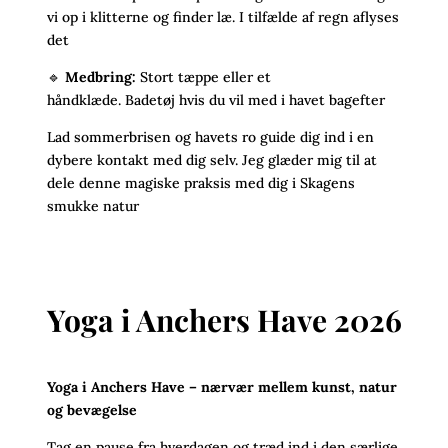
vi op i klitterne og finder læ. I tilfælde af regn aflyses
det
🔹
Medbring:
Stort tæppe eller et
håndklæde.
Badetøj hvis du vil med i havet bagefter
Lad sommerbrisen og havets ro guide dig ind i en
dybere kontakt med dig selv. Jeg glæder mig til at
dele denne magiske praksis med dig i Skagens
smukke natur
Yoga i Anchers Have 2026
Yoga i Anchers Have – nærvær mellem kunst, natur
og bevægelse
Tag en pause fra hverdagen og træd ind i den særlige