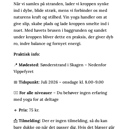
Når vi samles på stranden, lader vi kroppen synke
ind i dybe, blide stræk, mens vi forbinder os med
naturens kraft og stilhed. Yin yoga handler om at
give slip, skabe plads og lade kroppen smelte ind i
nuet. Med havets brusen i baggrunden og sandet
under kroppen bliver dette en praksis, der giver dyb
ro, indre balance og fornyet energi.
Praktisk info:
📍
Mødested
:
Sønderstrand i Skagen – Nedenfor
Vippefyret
📅
Tidspunkt
:
Juli 2026 – onsdage kl. 8.00-9.00
🧘‍♀️
For alle niveauer
– Du behøver ingen erfaring
med yoga for at deltage
🔹
Pris:
75 kr.
📩
Tilmelding:
Der er ingen tilmelding, så du kan
bare dukke op når det passer dig. Hvis det blæser går