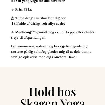
🧘‍♀️
Yin yang yoga for alle niveauer
🔹
Pris:
75 kr.
📩
Tilmelding:
Du tilmelder dig her
I tilfælde af dårligt vejr aflyses det
🔹
Medbring:
Yogamåtte og evt. et tæppe eller ekstra
trøje til afspændingen
Lad sommeren, naturen og bevægelsen guide dig
tættere på dig selv. Jeg glæder mig til at dele denne
særlige oplevelse med dig i Anchers Have.
Hold hos
Skagen Yoga